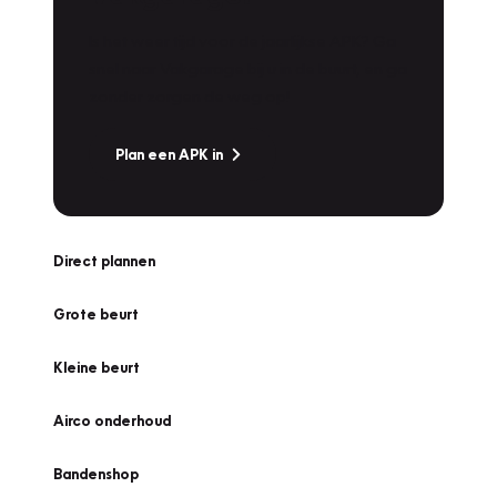
Is het weer tijd voor de jaarlijkse APK? Ga
snel naar Vakgarage bij u in de buurt, en ga
zonder zorgen de weg op!
Plan een APK in
Direct plannen
Grote beurt
Kleine beurt
Airco onderhoud
Bandenshop