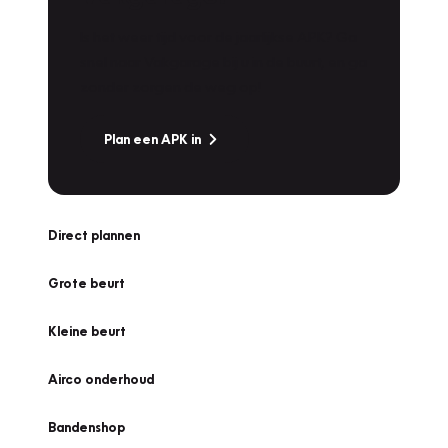
Is het weer tijd voor de jaarlijkse APK? Ga
snel naar Vakgarage bij u in de buurt, en ga
zonder zorgen de weg op!
Plan een APK in
Direct plannen
Grote beurt
Kleine beurt
Airco onderhoud
Bandenshop