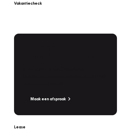
Vakantiecheck
Plan een
Werkplaatsafspraak
Is uw auto toe aan Onderhoud,
Bandenwissel of een Vakantiecheck? Plan
online een afspraak!
Maak een afspraak
Lease