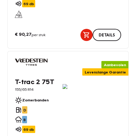
69
db
€ 90,27
per stuk
DETAILS
Aanbevolen
Levenslange Garantie
T-trac 2 75T
155/65 R14
Zomerbanden
D
B
69
db