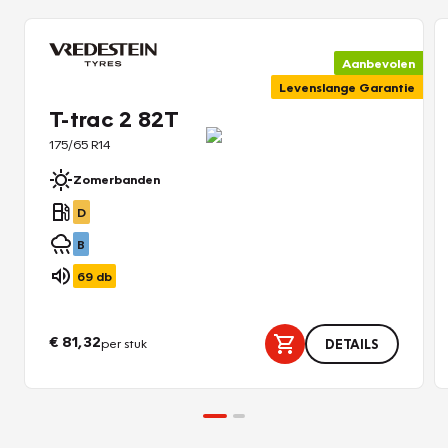
Aanbevolen
Levenslange Garantie
T-trac 2 82T
175/65 R14
Zomerbanden
D
B
69
db
€ 81,32
per stuk
DETAILS