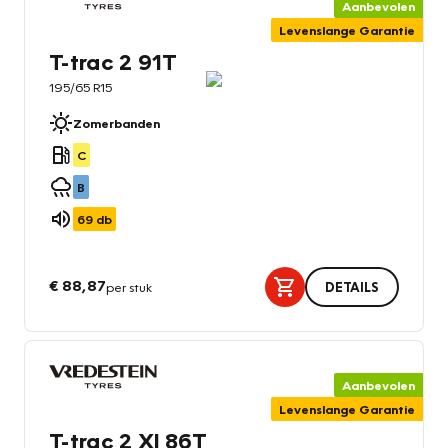
Aanbevolen
Levenslange Garantie
T-trac 2 91T
195/65 R15
Zomerbanden
C
B
69
db
€ 88,87
per stuk
DETAILS
Aanbevolen
Levenslange Garantie
T-trac 2 Xl 86T