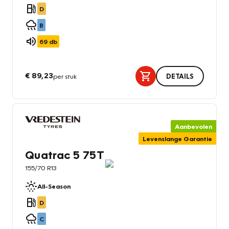
D
B
69
db
€ 89,23
per stuk
DETAILS
Aanbevolen
Levenslange Garantie
Quatrac 5 75T
155/70 R13
All-Season
D
C