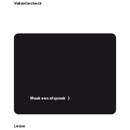
Vakantiecheck
Plan een
Werkplaatsafspraak
Is uw auto toe aan Onderhoud,
Bandenwissel of een Vakantiecheck? Plan
online een afspraak!
Maak een afspraak
Lease