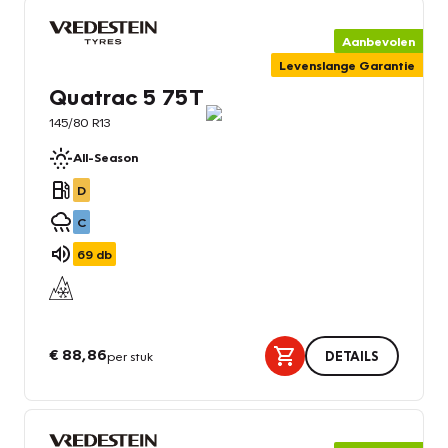
Aanbevolen
Levenslange Garantie
Quatrac 5 75T
145/80 R13
All-Season
D
C
69
db
€ 88,86
per stuk
DETAILS