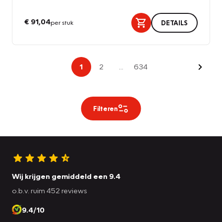
€ 91,04
per stuk
DETAILS
Volge
1
2
...
634
Filteren
Wij krijgen gemiddeld een 9.4
o.b.v. ruim 452 reviews
9.4/10