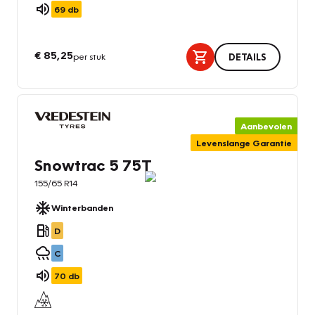
69
db
€ 85,25
per stuk
DETAILS
Aanbevolen
Levenslange Garantie
Snowtrac 5 75T
155/65 R14
Winterbanden
D
C
70
db