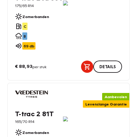
175/65 R14
Zomerbanden
C
B
69
db
€ 88,93
per stuk
DETAILS
Aanbevolen
Levenslange Garantie
T-trac 2 81T
165/70 R14
Zomerbanden