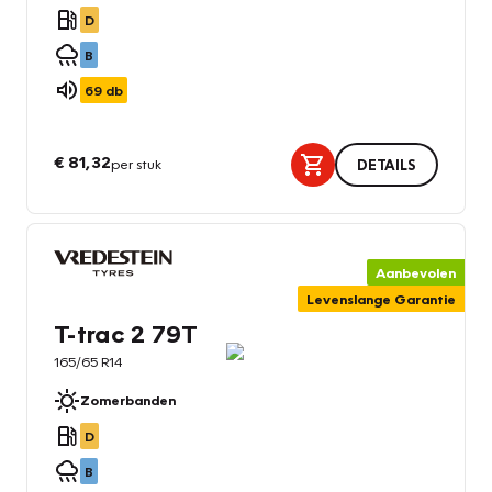
D
B
69
db
€ 81,32
per stuk
DETAILS
Aanbevolen
Levenslange Garantie
T-trac 2 79T
165/65 R14
Zomerbanden
D
B