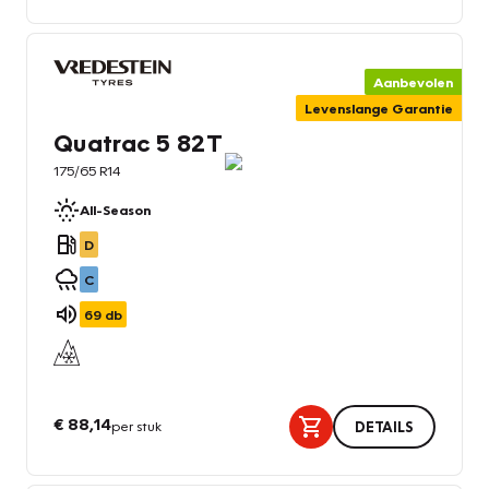
Aanbevolen
Levenslange Garantie
Quatrac 5 82T
175/65 R14
All-Season
D
C
69
db
€ 88,14
per stuk
DETAILS