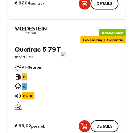
€ 87,04
per stuk
DETAILS
Aanbevolen
Levenslange Garantie
Quatrac 5 79T
165/70 R13
All-Season
D
C
69
db
€ 88,02
per stuk
DETAILS