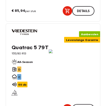
€ 85,94
per stuk
DETAILS
Aanbevolen
Levenslange Garantie
Quatrac 5 79T
155/80 R13
All-Season
D
C
69
db