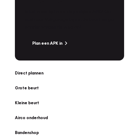
Is het weer tijd voor de jaarlijkse APK? Ga
snel naar Vakgarage bij u in de buurt, en ga
zonder zorgen de weg op!
Plan een APK in
Direct plannen
Grote beurt
Kleine beurt
Airco onderhoud
Bandenshop