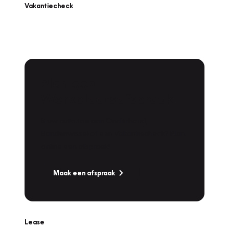
Vakantiecheck
Plan een
Werkplaatsafspraak
Is uw auto toe aan Onderhoud,
Bandenwissel of een Vakantiecheck? Plan
online een afspraak!
Maak een afspraak
Lease