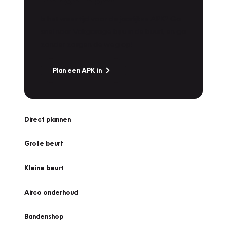
Is het weer tijd voor de jaarlijkse APK? Ga
snel naar Vakgarage bij u in de buurt, en ga
zonder zorgen de weg op!
Plan een APK in
Direct plannen
Grote beurt
Kleine beurt
Airco onderhoud
Bandenshop