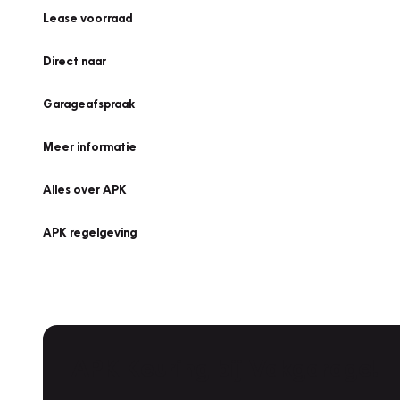
Lease voorraad
Direct naar
Garageafspraak
Meer informatie
Alles over APK
APK regelgeving
APK Keuring bij Vakgarage!