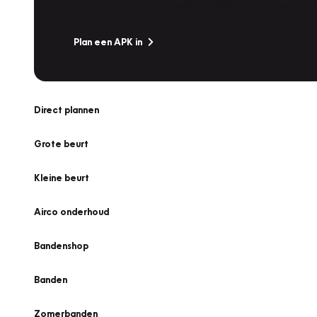
Is het weer tijd voor de jaarlijkse APK? Ga snel naar V
Plan een APK in
Direct plannen
Grote beurt
Kleine beurt
Airco onderhoud
Bandenshop
Banden
Zomerbanden