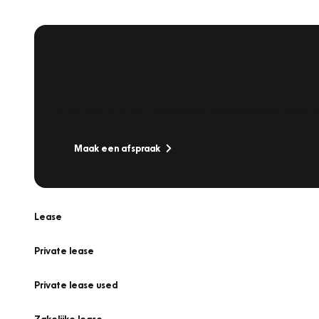
Plan een
Werkplaatsafspraak
Is uw auto toe aan Onderhoud, Bandenwissel of een Va
Maak een afspraak
Lease
Private lease
Private lease used