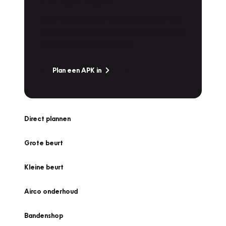
Is het weer tijd voor de jaarlijkse APK? Ga
snel naar Vakgarage bij u in de buurt, en ga
zonder zorgen de weg op!
Plan een APK in
Direct plannen
Grote beurt
Kleine beurt
Airco onderhoud
Bandenshop