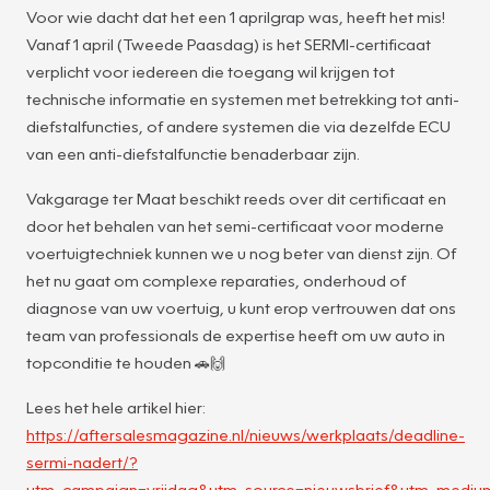
Voor wie dacht dat het een 1 aprilgrap was, heeft het mis!
Vanaf 1 april (Tweede Paasdag) is het SERMI-certificaat
verplicht voor iedereen die toegang wil krijgen tot
technische informatie en systemen met betrekking tot anti-
diefstalfuncties, of andere systemen die via dezelfde ECU
van een anti-diefstalfunctie benaderbaar zijn.
Vakgarage ter Maat beschikt reeds over dit certificaat en
door het behalen van het semi-certificaat voor moderne
voertuigtechniek kunnen we u nog beter van dienst zijn. Of
het nu gaat om complexe reparaties, onderhoud of
diagnose van uw voertuig, u kunt erop vertrouwen dat ons
team van professionals de expertise heeft om uw auto in
topconditie te houden 🚗🙌
Lees het hele artikel hier:
https://aftersalesmagazine.nl/nieuws/werkplaats/deadline-
sermi-nadert/?
utm_campaign=vrijdag&utm_source=nieuwsbrief&utm_mediu