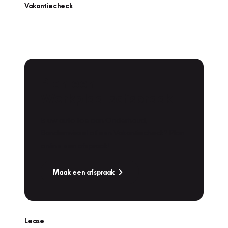
Vakantiecheck
Plan een
Werkplaatsafspraak
Is uw auto toe aan Onderhoud,
Bandenwissel of een Vakantiecheck? Plan
online een afspraak!
Maak een afspraak
Lease