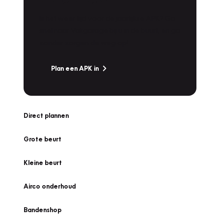
Is het weer tijd voor de jaarlijkse APK? Ga
snel naar Vakgarage bij u in de buurt, en ga
zonder zorgen de weg op!
Plan een APK in
Direct plannen
Grote beurt
Kleine beurt
Airco onderhoud
Bandenshop