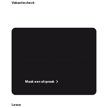
Vakantiecheck
Plan een
Werkplaatsafspraak
Is uw auto toe aan Onderhoud,
Bandenwissel of een Vakantiecheck? Plan
online een afspraak!
Maak een afspraak
Lease