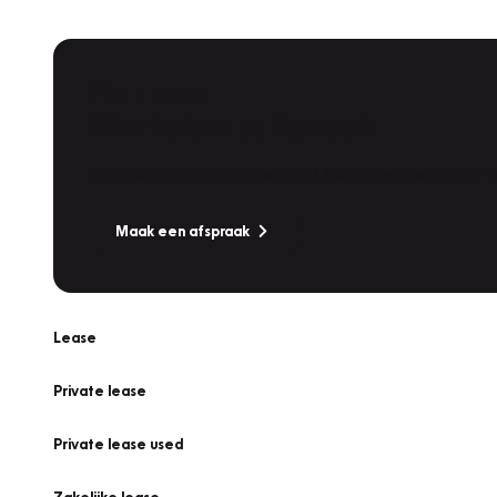
Plan een
Werkplaatsafspraak
Is uw auto toe aan Onderhoud, Bandenwissel of een Va
Maak een afspraak
Lease
Private lease
Private lease used