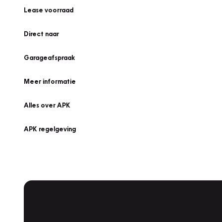
Lease voorraad
Direct naar
Garageafspraak
Meer informatie
Alles over APK
APK regelgeving
APK Keuring bij Vakgarage!