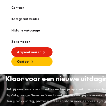
Contact
Kom gerust verder
Historie vakgarage
Zekerheden
Afspraak maken
Contact
Klaar voor een nieuwe uitdagi
Vacatures
Heb jij een passie voor auto’s en ben je op zoek naar een 
Bij Vakgarage Newo in Soest zoeken we een gepassioneer
Ben jij vakkundig, professioneel en klaar voor een veelzijdi