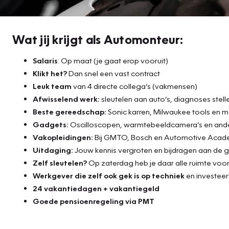
Wat jij krijgt als Automonteur:
Salaris
: Op maat (je gaat erop vooruit)
Klikt het?
Dan snel een vast contract
Leuk team
van 4 directe collega’s (vakmensen)
Afwisselend werk:
sleutelen aan auto’s, diagnoses stell
Beste gereedschap:
Sonic karren, Milwaukee tools en 
Gadgets:
Oscilloscopen, warmtebeeldcamera’s en ande
Vakopleidingen:
Bij GMTO, Bosch en Automotive Aca
Uitdaging:
Jouw kennis vergroten en bijdragen aan de g
Zelf sleutelen?
Op zaterdag heb je daar alle ruimte voor
Werkgever die zelf ook gek is op techniek
en investeert
24 vakantiedagen + vakantiegeld
Goede pensioenregeling via PMT