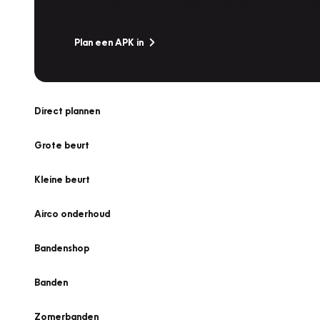
Is het weer tijd voor de jaarlijkse APK? Ga snel naar V
Plan een APK in
Direct plannen
Grote beurt
Kleine beurt
Airco onderhoud
Bandenshop
Banden
Zomerbanden