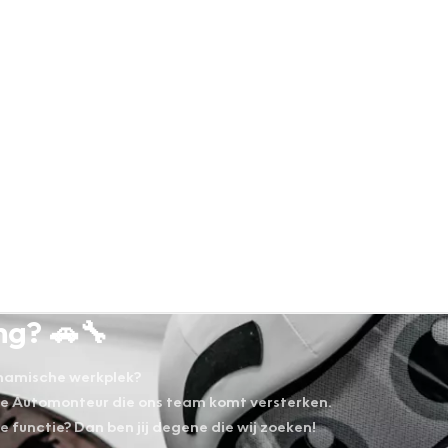
ng? 🚗🔧
dynamische werkplek?
de Automonteur die ons team komt versterken.
ge functie? Dan ben jij degene die wij zoeken!